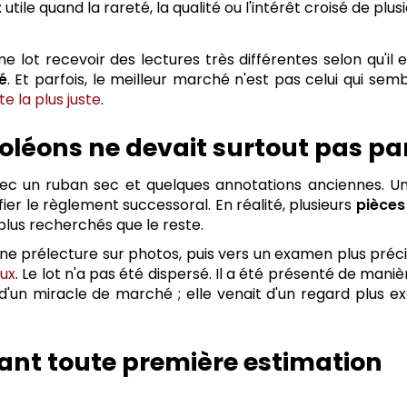
: utile quand la rareté, la qualité ou l'intérêt croisé de 
 lot recevoir des lectures très différentes selon qu'i
é
. Et parfois, le meilleur marché n'est pas celui qui se
e la plus juste
.
éons ne devait surtout pas part
vec un ruban sec et quelques annotations anciennes. Une
er le règlement successoral. En réalité, plusieurs
pièces
lus recherchés que le reste.
une prélecture sur photos, puis vers un examen plus préc
eux
. Le lot n'a pas été dispersé. Il a été présenté de man
 d'un miracle de marché ; elle venait d'un regard plus e
vant toute première estimation