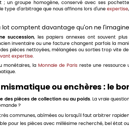
nt ; un groupe homogène, conservé avec ses pochettes
e type d'arbitrage que nous affinons lors d'une
expertise
 lot comptent davantage qu'on ne l'imagin
une succession
, les papiers annexes ont souvent plus
ien inventaire ou une facture changent parfois la mani
, des pièces nettoyées, mélangées ou sorties trop vite de
avant expertise
.
ou monétaires, la
Monnaie de Paris
reste une ressource ut
atique.
umismatique ou enchères : le bo
e des pièces de collection ou au poids
. La vraie questio
 demande ?
très communes, abîmées ou lorsqu'il faut arbitrer rapide
ble pour les pièces avec millésime recherché, bel état ou