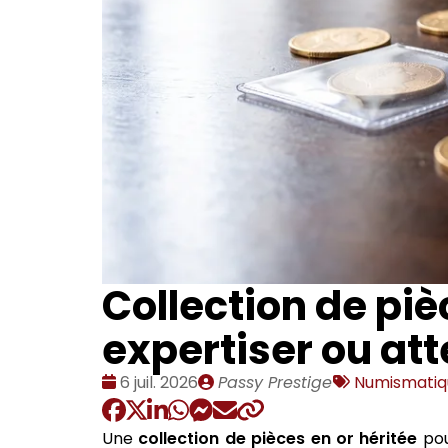
Collection de piè
expertiser ou at
Date
Publié
Tags
6 juil. 2026
Passy Prestige
Numismatiq
:
par
:
Une
collection de pièces en or héritée
pou