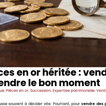
ces en or héritée : vend
tendre le bon moment
ue
,
Pièces en or
,
Succession
,
Expertise patrimoniale
,
Vent
sse souvent à décider vite. Pourtant, pour
vendre des p