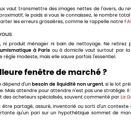
x vaut transmettre des images nettes de l'avers, du rev
approximatif, le poids si vous le connaissez, le nombre tot
arter les erreurs grossières, comme le rappelle notre
FA
vous
asif, ni produit ménager ni bain de nettoyage. Ne retire
numismatique à Paris
ou à domicile vaut surtout par la 
e règle modeste, mais elle sauve parfois l'essentiel.
lleure fenêtre de marché ?
on dépend d'un
besoin de liquidité non urgent
, si le lot 
 Mais attendre pour attendre n'est pas une stratégie. Il fau
étit des acheteurs spécialisés, souvent commenté par
La G
 doit être partagé, assuré, inventorié ou sorti d'un context
ortante qu'un pari sur un hypothétique sommet de mar