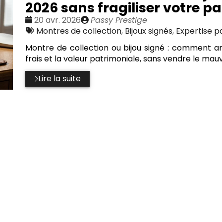
2026 sans fragiliser votre p
Date
Publié
20 avr. 2026
Passy Prestige
:
Tags
par
Montres de collection
,
Bijoux signés
,
Expertise p
:
Montre de collection ou bijou signé : comment arbi
frais et la valeur patrimoniale, sans vendre le mauv
Lire la suite