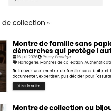
 de collection
»
Montre de famille sans papier
démarches qui protège l'auth
Date
Publié
16 juil. 2026
Passy Prestige
:
Tags
par
Horlogerie
,
Montres de collection
,
Authentificat
:
Retrouver une montre de famille sans boîte ni fa
documenter, expertiser, puis décider pour l'assuran
Lire la suite
Montre de collection ou bijou