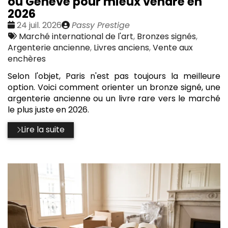
ou Genève pour mieux vendre en
2026
Date
Publié
24 juil. 2026
Passy Prestige
:
Tags
par
Marché international de l'art
,
Bronzes signés
,
:
Argenterie ancienne
,
Livres anciens
,
Vente aux
enchères
Selon l'objet, Paris n'est pas toujours la meilleure
option. Voici comment orienter un bronze signé, une
argenterie ancienne ou un livre rare vers le marché
le plus juste en 2026.
Lire la suite