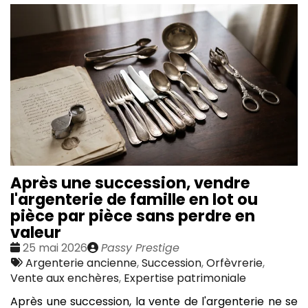
Après une succession, vendre
l'argenterie de famille en lot ou
pièce par pièce sans perdre en
valeur
Date
Publié
25 mai 2026
Passy Prestige
:
Tags
par
Argenterie ancienne
,
Succession
,
Orfèvrerie
,
:
Vente aux enchères
,
Expertise patrimoniale
Après une succession, la vente de l'argenterie ne se