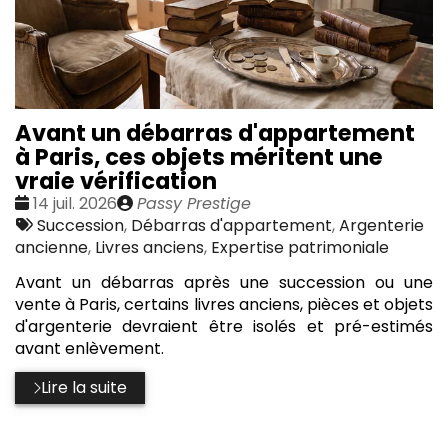
Avant un débarras d'appartement
à Paris, ces objets méritent une
vraie vérification
Date
Publié
14 juil. 2026
Passy Prestige
:
Tags
par
Succession
,
Débarras d'appartement
,
Argenterie
:
ancienne
,
Livres anciens
,
Expertise patrimoniale
Avant un débarras après une succession ou une
vente à Paris, certains livres anciens, pièces et objets
d'argenterie devraient être isolés et pré-estimés
avant enlèvement.
Lire la suite