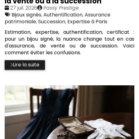
la vente ou à la succession
Date
Publié
27 juil. 2026
Passy Prestige
:
Tags
par
Bijoux signés
,
Authentification
,
Assurance
:
patrimoniale
,
Succession
,
Expertise à Paris
Estimation, expertise, authentification, certificat :
pour un bijou signé, la nuance change tout en cas
d'assurance, de vente ou de succession. Voici
comment éviter les confusions.
Lire la suite