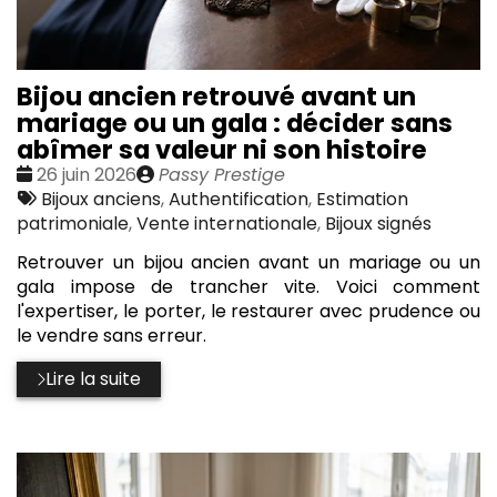
Bijou ancien retrouvé avant un
mariage ou un gala : décider sans
abîmer sa valeur ni son histoire
Date
Publié
26 juin 2026
Passy Prestige
:
Tags
par
Bijoux anciens
,
Authentification
,
Estimation
:
patrimoniale
,
Vente internationale
,
Bijoux signés
Retrouver un bijou ancien avant un mariage ou un
gala impose de trancher vite. Voici comment
l'expertiser, le porter, le restaurer avec prudence ou
le vendre sans erreur.
Lire la suite