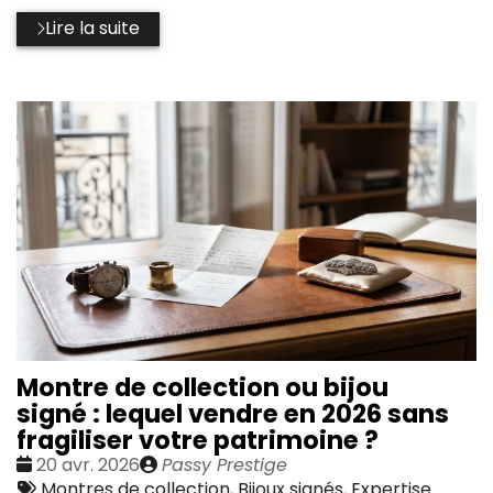
Lire la suite
Montre de collection ou bijou
signé : lequel vendre en 2026 sans
fragiliser votre patrimoine ?
Date
Publié
20 avr. 2026
Passy Prestige
:
Tags
par
Montres de collection
,
Bijoux signés
,
Expertise