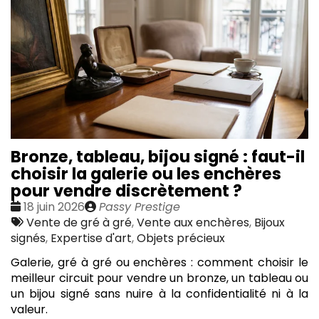
Bronze, tableau, bijou signé : faut-il
choisir la galerie ou les enchères
pour vendre discrètement ?
Date
Publié
18 juin 2026
Passy Prestige
:
Tags
par
Vente de gré à gré
,
Vente aux enchères
,
Bijoux
:
signés
,
Expertise d'art
,
Objets précieux
Galerie, gré à gré ou enchères : comment choisir le
meilleur circuit pour vendre un bronze, un tableau ou
un bijou signé sans nuire à la confidentialité ni à la
valeur.