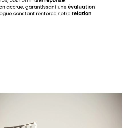
ce, pour offrir une
réponse
ion accrue, garantissant une
évaluation
alogue constant renforce notre
relation