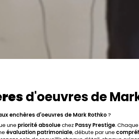
ères
d'oeuvres de Mar
aux enchères
d'oeuvres de Mark Rothko
?
tue une
priorité absolue
chez
Passy Prestige
. Chaque
ne
évaluation patrimoniale
, débute par une
compréh