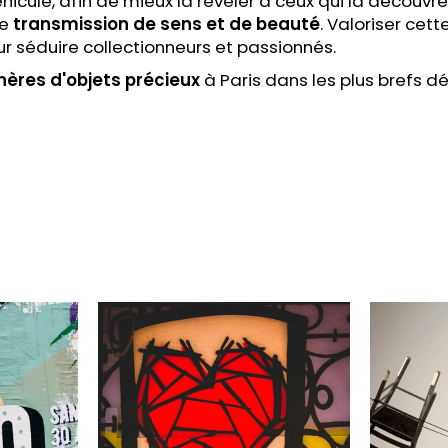
cule, afin de mieux la révéler à ceux qui la découvren
ne
transmission de sens et de beauté
. Valoriser cet
ur séduire collectionneurs et passionnés.
hères
d'objets précieux
à Paris dans les plus brefs dé