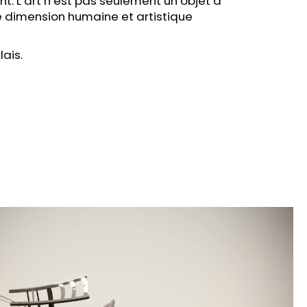
t. L’art n’est pas seulement un objet à
te dimension humaine et artistique
lais.