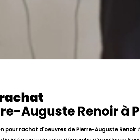
 rachat
rre-Auguste Renoir
à P
on pour rachat
d'oeuvres de Pierre-Auguste Renoir
à
artie intégrante de notre démarche d’excellence. No