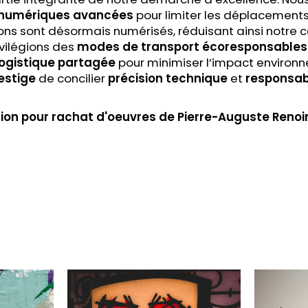
 numériques avancées
pour limiter les déplacements
ations sont désormais numérisés, réduisant ainsi notr
vilégions des
modes de transport écoresponsables
logistique partagée
pour minimiser l’impact environn
estige
de concilier
précision technique
et
responsab
ion pour rachat
d'oeuvres de Pierre-Auguste Renoi