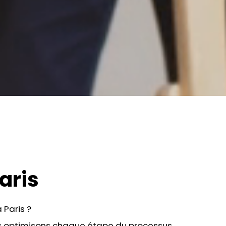
aris
 Paris ?
us optimisons chaque étape du processus